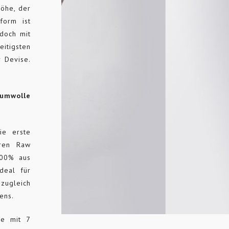
höhe, der
form ist
doch mit
eitigsten
r Devise.
umwolle
ie erste
eren Raw
100% aus
deal für
zugleich
ens.
ie mit 7