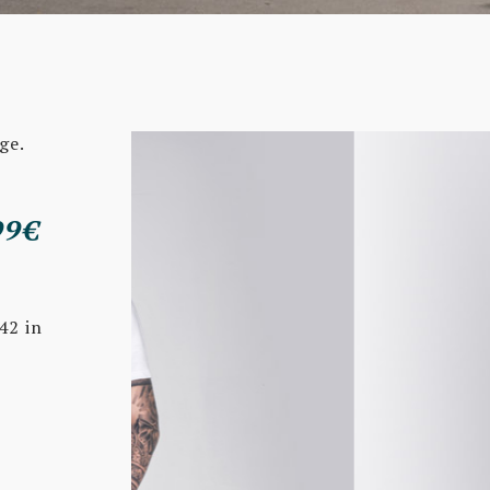
ge.
99€