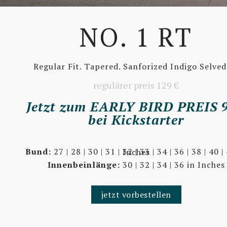
NO. 1 RT
Regular Fit. Tapered. Sanforized Indigo Selved
regulärer preis 129 €
Jetzt zum EARLY BIRD PREIS 
bei Kickstarter
Bund:
27 | 28 | 30 | 31 | 32 | 33 | 34 | 36 | 38 | 40 | 42 in Inches
Innenbeinlänge:
30 | 32 | 34 | 36 in Inches
jetzt vorbestellen