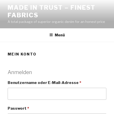
MADE IN TRUST – FINEST
FABRICS
A total package of superior organic denim for an honest price
Menü
MEIN KONTO
Anmelden
Benutzername oder E-Mail-Adresse
*
Passwort
*